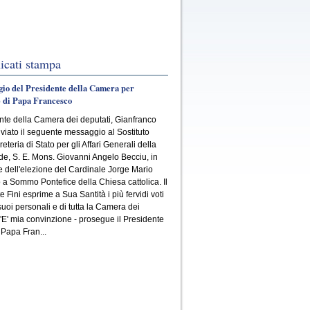
cati stampa
gio del Presidente della Camera per
e di Papa Francesco
ente della Camera dei deputati, Gianfranco
inviato il seguente messaggio al Sostituto
eteria di Stato per gli Affari Generali della
e, S. E. Mons. Giovanni Angelo Becciu, in
 dell'elezione del Cardinale Jorge Mario
 a Sommo Pontefice della Chiesa cattolica. Il
 Fini esprime a Sua Santità i più fervidi voti
suoi personali e di tutta la Camera dei
 "E' mia convinzione - prosegue il Presidente
 Papa Fran...