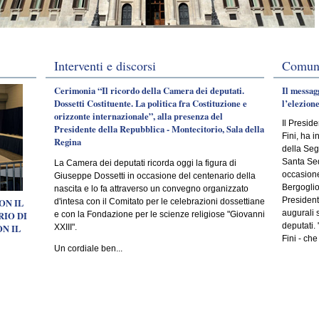
Interventi e discorsi
Comuni
Cerimonia “Il ricordo della Camera dei deputati.
Il messag
Dossetti Costituente. La politica fra Costituzione e
l’elezion
orizzonte internazionale”, alla presenza del
Il Presid
Presidente della Repubblica - Montecitorio, Sala della
Fini, ha 
Regina
della Segr
Santa Sed
La Camera dei deputati ricorda oggi la figura di
occasione
Giuseppe Dossetti in occasione del centenario della
Bergoglio
nascita e lo fa attraverso un convegno organizzato
Presidente
ON IL
d'intesa con il Comitato per le celebrazioni dossettiane
augurali 
RIO DI
e con la Fondazione per le scienze religiose "Giovanni
deputati.
ON IL
XXIII".
Fini - che
Un cordiale ben...